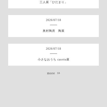
三人展「ひだまり」
2026
/
07
/
18
奥村陶房 陶展
2026
/
07
/
18
小さなおうち casetta展
more