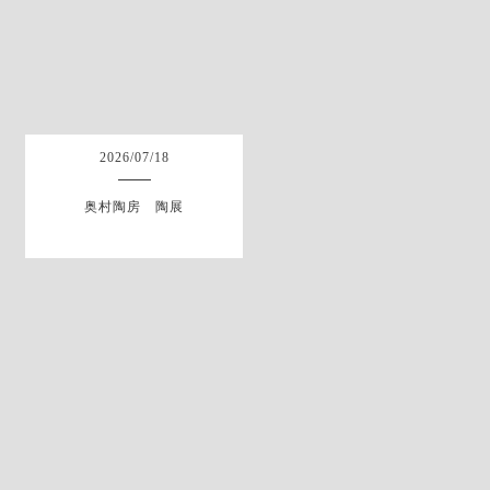
2026
/
07
/
18
奥村陶房 陶展