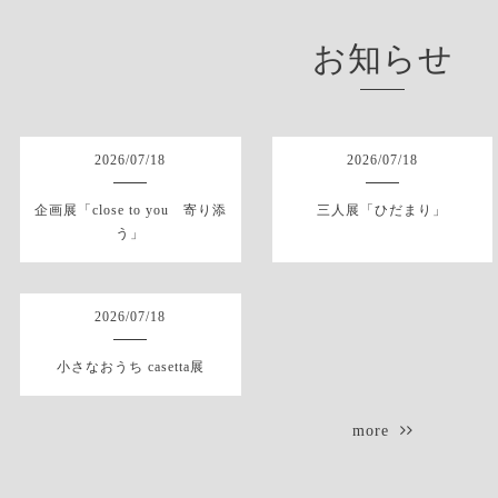
お知らせ
2026
/
07
/
18
2026
/
07
/
18
企画展「close to you 寄り添
三人展「ひだまり」
う」
2026
/
07
/
18
小さなおうち casetta展
more